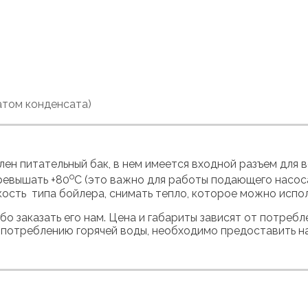
атом конденсата)
ен питательный бак, в нем имеется входной разъем для 
о
ревышать +80
С (это важно для работы подающего насос
сть типа бойлера, снимать тепло, которое можно исполь
 заказать его нам. Цена и габариты зависят от потребле
 по потреблению горячей воды, необходимо предоставить 