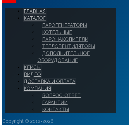
ГЛАВНАЯ
КАТАЛОГ
ПАРОГЕНЕРАТОРЫ
КОТЕЛЬНЫЕ
ПАРОНАКОПИТЕЛИ
ТЕПЛОВЕНТИЛЯТОРЫ
ДОПОЛНИТЕЛЬНОЕ
ОБОРУДОВАНИЕ
КЕЙСЫ
ВИДЕО
ДОСТАВКА И ОПЛАТА
КОМПАНИЯ
ВОПРОС-ОТВЕТ
ГАРАНТИИ
КОНТАКТЫ
Copyright © 2012-2026