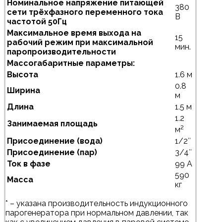
Номинальное напряжение питающей
380
сети трёхфазного переменного тока
В
частотой 50Гц
Максимальное время выхода на
15
рабочий режим при максимальной
мин.
паропроизводительности
Массогабаритные параметры:
Высота
1.6 м
0.8
Ширина
м
Длина
1.5 м
1.2
Занимаемая площадь
2
м
Присоединение (вода)
1/2″
Присоединение (пар)
3/4″
Ток в фазе
99 A
590
Масса
кг
* – указана производительность индукционного
парогенератора при нормальном давлении, так