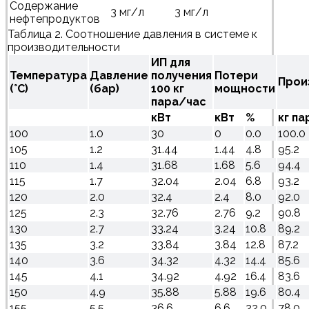
Содержание
3 мг/л
3 мг/л
нефтепродуктов
Таблица 2. Соотношение давления в системе к
производительности
ИП для
Температура
Давление
получения
Потери
Прои
(°С)
(бар)
100 кг
мощности
пара/час
кВт
кВт
%
кг п
100
1.0
30
0
0.0
100.0
105
1.2
31.44
1.44
4.8
95.2
110
1.4
31.68
1.68
5.6
94.4
115
1.7
32.04
2.04
6.8
93.2
120
2.0
32.4
2.4
8.0
92.0
125
2.3
32.76
2.76
9.2
90.8
130
2.7
33.24
3.24
10.8
89.2
135
3.2
33.84
3.84
12.8
87.2
140
3.6
34.32
4.32
14.4
85.6
145
4.1
34.92
4.92
16.4
83.6
150
4.9
35.88
5.88
19.6
80.4
155
5.5
36.6
6.6
22.0
78.0