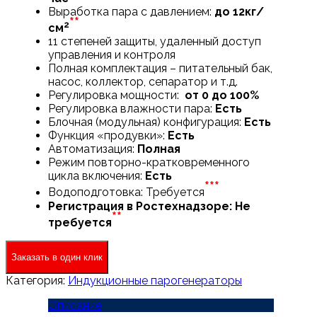
Выработка пара с давлением:
до 12кг/
**
2
см
11 степеней защиты, удаленный доступ
управления и контроля
Полная комплектация – питательный бак,
насос, коллектор, сепаратор и т.д.
Регулировка мощности:
от 0 до 100%
Регулировка влажности пара:
Есть
Блочная (модульная) конфигурация:
Есть
Функция «продувки»:
Есть
Автоматизация:
Полная
Режим повторно-кратковременного
цикла включения:
Есть
***
Водоподготовка: Требуется
Регистрация в Ростехнадзоре: Не
**
требуется
Заказать в один клик
Категория:
Индукционные парогенераторы
Описание