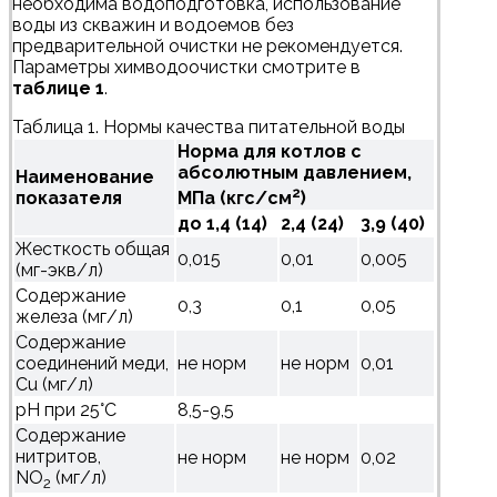
необходима водоподготовка, использование
воды из скважин и водоемов без
предварительной очистки не рекомендуется.
Параметры химводоочистки смотрите в
таблице 1
.
Таблица 1. Нормы качества питательной воды
Норма для котлов с
абсолютным давлением,
Наименование
2
показателя
МПа (кгс/см
)
до 1,4 (14)
2,4 (24)
3,9 (40)
Жесткость общая
0,015
0,01
0,005
(мг-экв/л)
Содержание
0,3
0,1
0,05
железа (мг/л)
Содержание
соединений меди,
не норм
не норм
0,01
Cu (мг/л)
рН при 25°С
8,5-9,5
Содержание
нитритов,
не норм
не норм
0,02
NO
(мг/л)
2